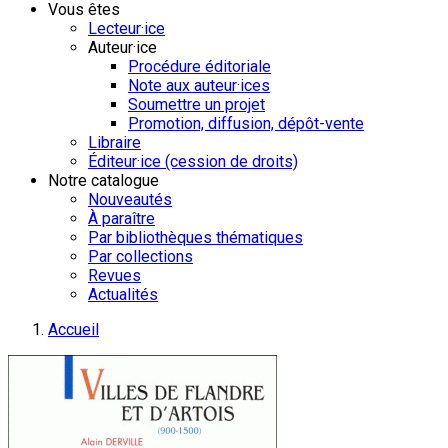
Vous êtes
Lecteur·ice
Auteur·ice
Procédure éditoriale
Note aux auteur·ices
Soumettre un projet
Promotion, diffusion, dépôt-vente
Libraire
Éditeur·ice (cession de droits)
Notre catalogue
Nouveautés
À paraître
Par bibliothèques thématiques
Par collections
Revues
Actualités
Accueil