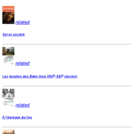
related
Sel et société
related
e
e
Les jésuites des États-Unis (XVI
-XXI
siècles)
related
À l'épreuve du feu