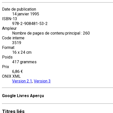
Date de publication
14 janvier 1995
ISBN-13
978-2-908481-53-2
Ampleur
Nombre de pages de contenu principal : 260
Code interne
3519
Format
16 x 24 cm
Poids
417 grammes
Prix
6,86 €
ONIX XML
Version 2.1
,
Version 3
Google Livres Aperçu
Titres
liés