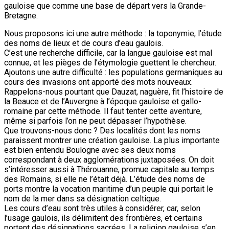
gauloise que comme une base de départ vers la Grande-
Bretagne.
Nous proposons ici une autre méthode : la toponymie, l’étude
des noms de lieux et de cours d’eau gaulois.
C’est une recherche difficile, car la langue gauloise est mal
connue, et les pièges de l’étymologie guettent le chercheur.
Ajoutons une autre difficulté : les populations germaniques au
cours des invasions ont apporté des mots nouveaux.
Rappelons-nous pourtant que Dauzat, naguère, fit l’histoire de
la Beauce et de l’Auvergne à l’époque gauloise et gallo-
romaine par cette méthode. Il faut tenter cette aventure,
même si parfois l’on ne peut dépasser l’hypothèse.
Que trouvons-nous donc ? Des localités dont les noms
paraissent montrer une création gauloise. La plus importante
est bien entendu Boulogne avec ses deux noms
correspondant à deux agglomérations juxtaposées. On doit
s’intéresser aussi à Thérouanne, promue capitale au temps
des Romains, si elle ne l’était déjà. L’étude des noms de
ports montre la vocation maritime d’un peuple qui portait le
nom de la mer dans sa désignation celtique.
Les cours d’eau sont très utiles à considérer, car, selon
l’usage gaulois, ils délimitent des frontières, et certains
portent des désignations sacrées. La religion gauloise s’en