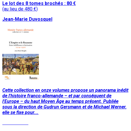
Le lot des 8 tomes brochés : 80 €
(au lieu de 480 €)
Jean-Marie Duvosquel
Cette collection en onze volumes propose un panorama inédit
de l'histoire franco-allemande – et par conséquent de
l'Europe – du haut Moyen Âge au temps présent. Publiée
sous la direction de Gudrun Gersmann et de Michael Werner,
elle se fixe pour...
Lire la suite