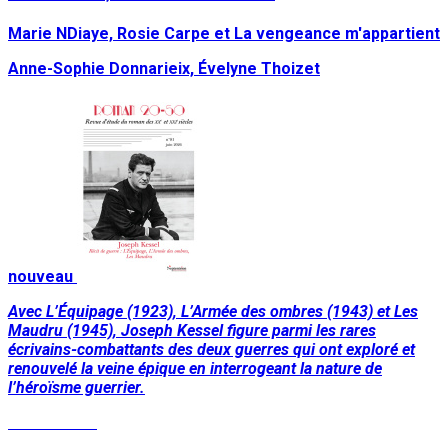
Marie NDiaye, Rosie Carpe et La vengeance m'appartient
Anne-Sophie Donnarieix, Évelyne Thoizet
nouveau
Avec L’Équipage (1923), L’Armée des ombres (1943) et Les
Maudru (1945), Joseph Kessel figure parmi les rares
écrivains-combattants des deux guerres qui ont exploré et
renouvelé la veine épique en interrogeant la nature de
l’héroïsme guerrier.
Lire la suite