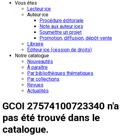
Vous êtes
Lecteur·ice
Auteur·ice
Procédure éditoriale
Note aux auteur·ices
Soumettre un projet
Promotion, diffusion, dépôt-vente
Libraire
Éditeur·ice (cession de droits)
Notre catalogue
Nouveautés
À paraître
Par bibliothèques thématiques
Par collections
Revues
Actualités
GCOI 27574100723340 n'a
pas été trouvé dans le
catalogue.