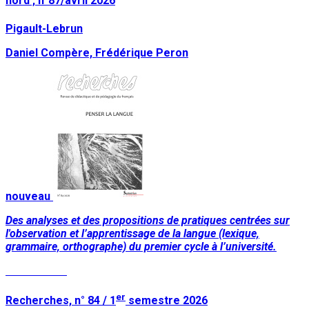
nord', n°87/avril 2026
Pigault-Lebrun
Daniel Compère, Frédérique Peron
nouveau
Des analyses et des propositions de pratiques centrées sur
l'observation et l’apprentissage de la langue (lexique,
grammaire, orthographe) du premier cycle à l’université.
Lire la suite
er
Recherches, n° 84 / 1
semestre 2026