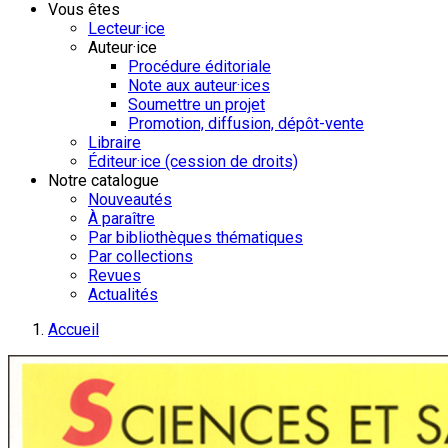
Vous êtes
Lecteur·ice
Auteur·ice
Procédure éditoriale
Note aux auteur·ices
Soumettre un projet
Promotion, diffusion, dépôt-vente
Libraire
Éditeur·ice (cession de droits)
Notre catalogue
Nouveautés
À paraître
Par bibliothèques thématiques
Par collections
Revues
Actualités
Accueil