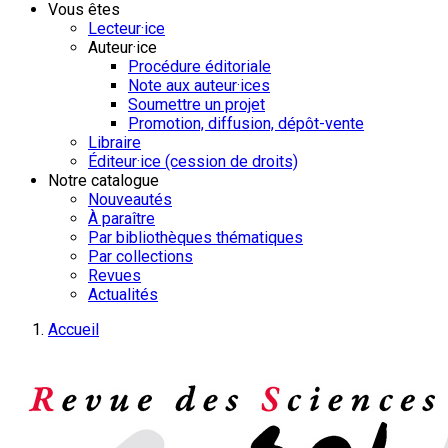
Vous êtes
Lecteur·ice
Auteur·ice
Procédure éditoriale
Note aux auteur·ices
Soumettre un projet
Promotion, diffusion, dépôt-vente
Libraire
Éditeur·ice (cession de droits)
Notre catalogue
Nouveautés
À paraître
Par bibliothèques thématiques
Par collections
Revues
Actualités
Accueil