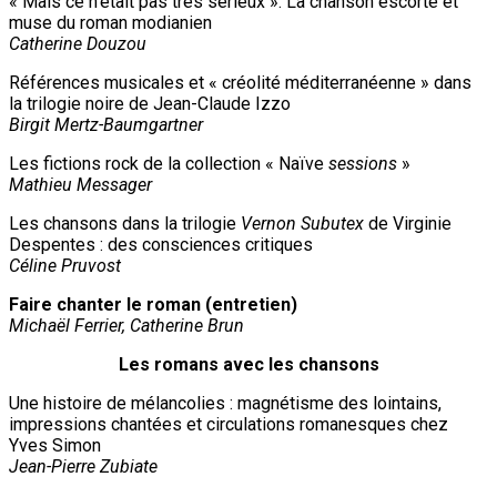
« Mais ce n'était pas très sérieux ». La chanson escorte et
muse du roman modianien
Catherine Douzou
Références musicales et « créolité méditerranéenne » dans
la trilogie noire de Jean-Claude Izzo
Birgit Mertz-Baumgartner
Les fictions rock de la collection « Naïve
sessions
»
Mathieu Messager
Les chansons dans la trilogie
Vernon Subutex
de Virginie
Despentes : des consciences critiques
Céline Pruvost
Faire chanter le roman (entretien)
Michaël Ferrier, Catherine Brun
Les romans avec les chansons
Une histoire de mélancolies : magnétisme des lointains,
impressions chantées et circulations romanesques chez
Yves Simon
Jean-Pierre Zubiate