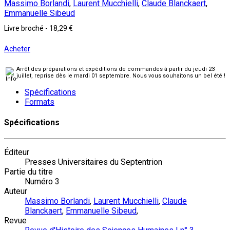
Massimo Borlandi
,
Laurent Mucchielli
,
Claude Blanckaert
,
Emmanuelle Sibeud
Livre broché
-
18,29 €
Acheter
Arrêt des préparations et expéditions de commandes à partir du jeudi 23
juillet, reprise dès le mardi 01 septembre. Nous vous souhaitons un bel été !
Spécifications
Formats
Spécifications
Éditeur
Presses Universitaires du Septentrion
Partie du titre
Numéro 3
Auteur
Massimo Borlandi
,
Laurent Mucchielli
,
Claude
Blanckaert
,
Emmanuelle Sibeud
,
Revue