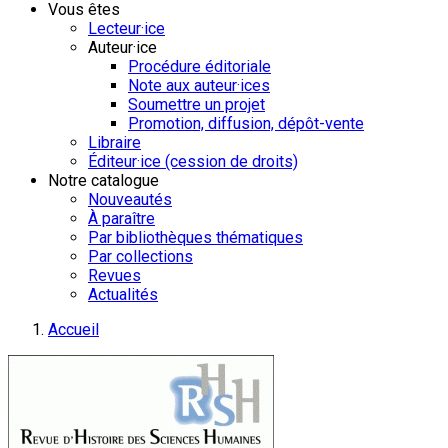
Vous êtes
Lecteur·ice
Auteur·ice
Procédure éditoriale
Note aux auteur·ices
Soumettre un projet
Promotion, diffusion, dépôt-vente
Libraire
Éditeur·ice (cession de droits)
Notre catalogue
Nouveautés
À paraître
Par bibliothèques thématiques
Par collections
Revues
Actualités
Accueil