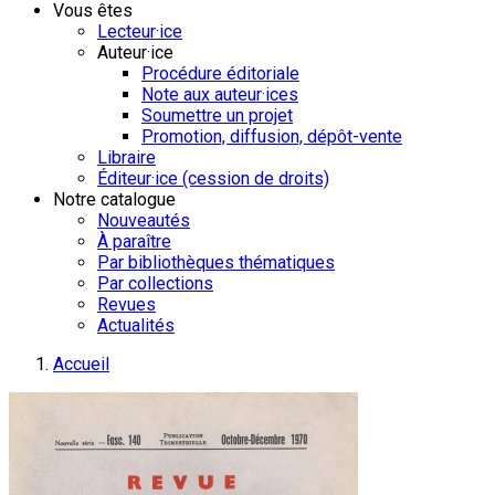
Vous êtes
Lecteur·ice
Auteur·ice
Procédure éditoriale
Note aux auteur·ices
Soumettre un projet
Promotion, diffusion, dépôt-vente
Libraire
Éditeur·ice (cession de droits)
Notre catalogue
Nouveautés
À paraître
Par bibliothèques thématiques
Par collections
Revues
Actualités
Accueil