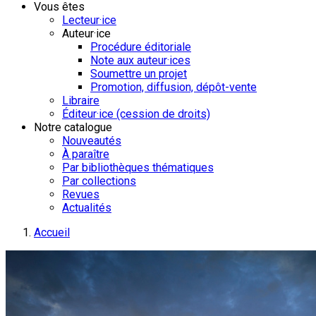
Vous êtes
Lecteur·ice
Auteur·ice
Procédure éditoriale
Note aux auteur·ices
Soumettre un projet
Promotion, diffusion, dépôt-vente
Libraire
Éditeur·ice (cession de droits)
Notre catalogue
Nouveautés
À paraître
Par bibliothèques thématiques
Par collections
Revues
Actualités
Accueil