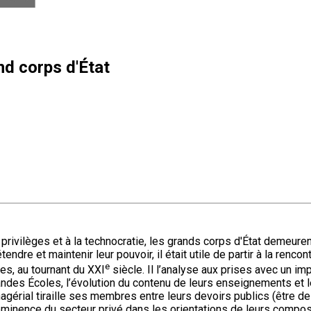
nd corps d'État
rivilèges et à la technocratie, les grands corps d'État demeur
e et maintenir leur pouvoir, il était utile de partir à la rencont
e
es, au tournant du XXI
siècle. Il l’analyse aux prises avec un im
andes Écoles, l’évolution du contenu de leurs enseignements et l
agérial tiraille ses membres entre leurs devoirs publics (être de
rééminence du secteur privé dans les orientations de leurs comp