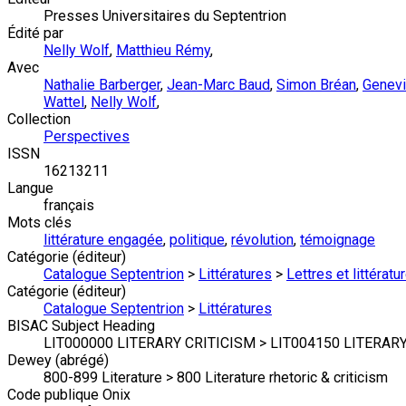
Presses Universitaires du Septentrion
Édité par
Nelly Wolf
,
Matthieu Rémy
,
Avec
Nathalie Barberger
,
Jean-Marc Baud
,
Simon Bréan
,
Genevi
Wattel
,
Nelly Wolf
,
Collection
Perspectives
ISSN
16213211
Langue
français
Mots clés
littérature engagée
,
politique
,
révolution
,
témoignage
Catégorie (éditeur)
Catalogue Septentrion
>
Littératures
>
Lettres et littérat
Catégorie (éditeur)
Catalogue Septentrion
>
Littératures
BISAC Subject Heading
LIT000000 LITERARY CRITICISM > LIT004150 LITERARY C
Dewey (abrégé)
800-899 Literature > 800 Literature rhetoric & criticism
Code publique Onix