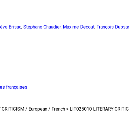
ève Brisac
,
Stéphane Chaudier
,
Maxime Decout
,
François Dussar
ures françaises
RITICISM / European / French > LIT025010 LITERARY CRITICIS