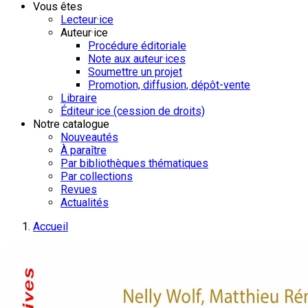
Vous êtes
Lecteur·ice
Auteur·ice
Procédure éditoriale
Note aux auteur·ices
Soumettre un projet
Promotion, diffusion, dépôt-vente
Libraire
Éditeur·ice (cession de droits)
Notre catalogue
Nouveautés
À paraître
Par bibliothèques thématiques
Par collections
Revues
Actualités
Accueil