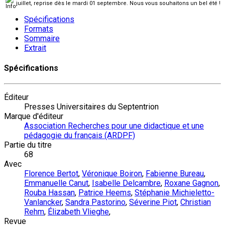
juillet, reprise dès le mardi 01 septembre. Nous vous souhaitons un bel été !
Spécifications
Formats
Sommaire
Extrait
Spécifications
Éditeur
Presses Universitaires du Septentrion
Marque d'éditeur
Association Recherches pour une didactique et une
pédagogie du français (ARDPF)
Partie du titre
68
Avec
Florence Bertot
,
Véronique Boiron
,
Fabienne Bureau
,
Emmanuelle Canut
,
Isabelle Delcambre
,
Roxane Gagnon
,
Rouba Hassan
,
Patrice Heems
,
Stéphanie Michieletto-
Vanlancker
,
Sandra Pastorino
,
Séverine Piot
,
Christian
Rehm
,
Élizabeth Vlieghe
,
Revue