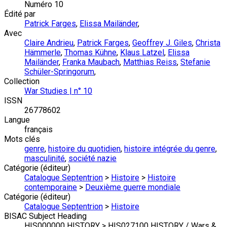
Numéro 10
Édité par
Patrick Farges
,
Elissa Mailänder
,
Avec
Claire Andrieu
,
Patrick Farges
,
Geoffrey J. Giles
,
Christa
Hämmerle
,
Thomas Kühne
,
Klaus Latzel
,
Elissa
Mailänder
,
Franka Maubach
,
Matthias Reiss
,
Stefanie
Schüler-Springorum
,
Collection
War Studies | n° 10
ISSN
26778602
Langue
français
Mots clés
genre
,
histoire du quotidien
,
histoire intégrée du genre
,
masculinité
,
société nazie
Catégorie (éditeur)
Catalogue Septentrion
>
Histoire
>
Histoire
contemporaine
>
Deuxième guerre mondiale
Catégorie (éditeur)
Catalogue Septentrion
>
Histoire
BISAC Subject Heading
HIS000000 HISTORY > HIS027100 HISTORY / Wars &