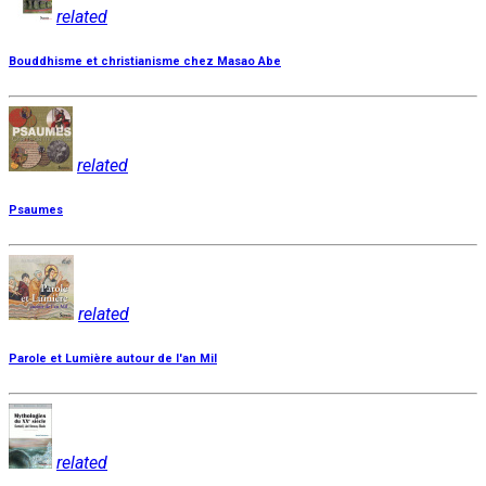
related
Bouddhisme et christianisme chez Masao Abe
related
Psaumes
related
Parole et Lumière autour de l'an Mil
related